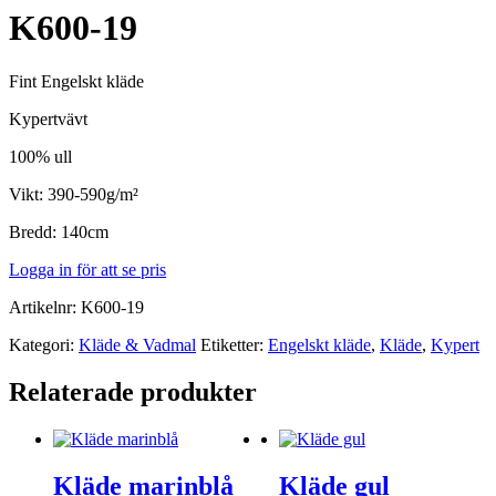
K600-19
Fint Engelskt kläde
Kypertvävt
100% ull
Vikt: 390-590g/m²
Bredd: 140cm
Logga in för att se pris
Artikelnr:
K600-19
Kategori:
Kläde & Vadmal
Etiketter:
Engelskt kläde
,
Kläde
,
Kypert
Relaterade produkter
Kläde marinblå
Kläde gul