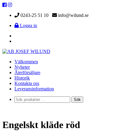
0243-25 51 10
info@wilund.se
Logga in
Välkommen
Nyheter
Återförsäljare
Historik
Kontakta oss
Leveransinformation
Sök
Sök
efter:
Engelskt kläde röd