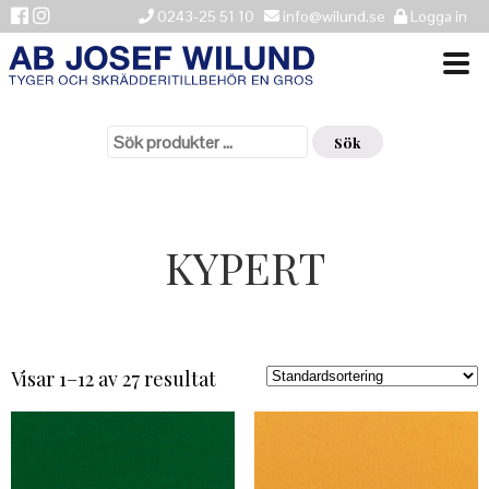
0243-25 51 10
info@wilund.se
Logga in
Sök
VÄLKOMMEN
efter:
Sök
NYHETER
ÅTERFÖRSÄLJARE
KYPERT
HISTORIK
KONTAKTA OSS
LEVERANSINFORMATION
Visar 1–12 av 27 resultat