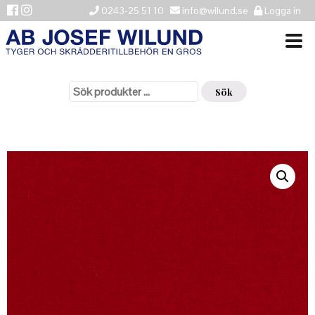
0243-25 51 10
info@wilund.se
Logga in
Sök
VÄLKOMMEN
efter:
Sök
NYHETER
ÅTERFÖRSÄLJARE
HISTORIK
KONTAKTA OSS
LEVERANSINFORMATION