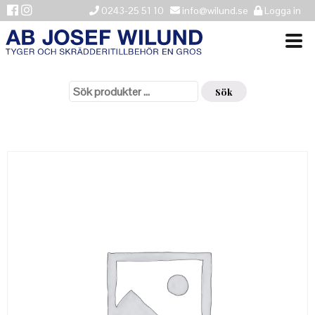
0243-25 51 10
info@wilund.se
Logga in
Sök
VÄLKOMMEN
efter:
Sök
NYHETER
ÅTERFÖRSÄLJARE
HISTORIK
KONTAKTA OSS
LEVERANSINFORMATION