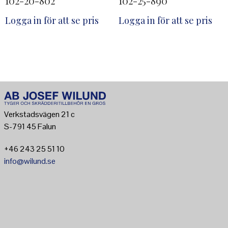
102-20-802
102-25-890
Logga in för att se pris
Logga in för att se pris
Verkstadsvägen 21 c
S-791 45 Falun
+46 243 25 51 10
info@wilund.se