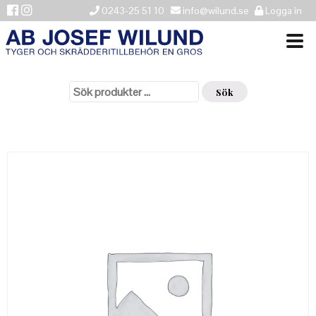
0243-25 51 10
info@wilund.se
Logga in
Sök
VÄLKOMMEN
efter:
Sök
NYHETER
ÅTERFÖRSÄLJARE
HISTORIK
KONTAKTA OSS
LEVERANSINFORMATION