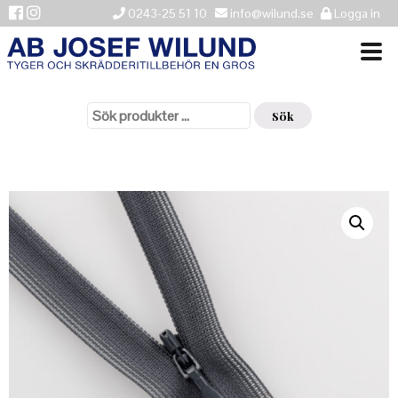
0243-25 51 10
info@wilund.se
Logga in
Sök
VÄLKOMMEN
efter:
Sök
NYHETER
ÅTERFÖRSÄLJARE
HISTORIK
KONTAKTA OSS
LEVERANSINFORMATION