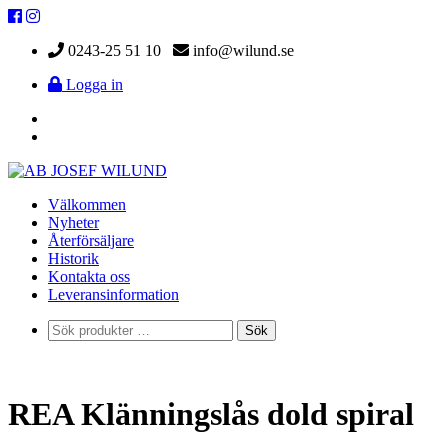
0243-25 51 10
info@wilund.se
Logga in
Välkommen
Nyheter
Återförsäljare
Historik
Kontakta oss
Leveransinformation
Sök
Sök
efter:
REA Klänningslås dold spiral