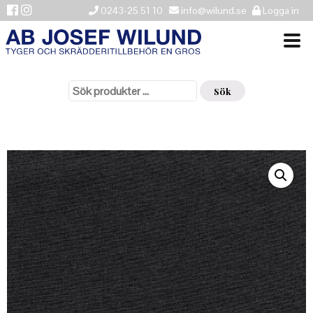
0243-25 51 10
info@wilund.se
Logga in
Sök
VÄLKOMMEN
efter:
Sök
NYHETER
ÅTERFÖRSÄLJARE
HISTORIK
KONTAKTA OSS
LEVERANSINFORMATION