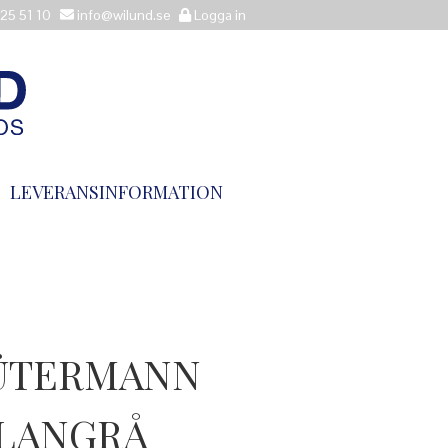
25 51 10
info@wilund.se
Logga in
LEVERANSINFORMATION
ÜTERMANN
LLANGRÅ