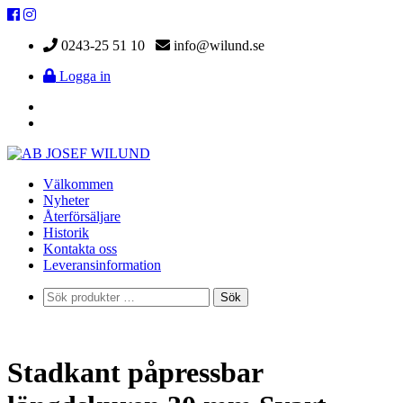
0243-25 51 10
info@wilund.se
Logga in
Välkommen
Nyheter
Återförsäljare
Historik
Kontakta oss
Leveransinformation
Sök
Sök
efter:
Stadkant påpressbar