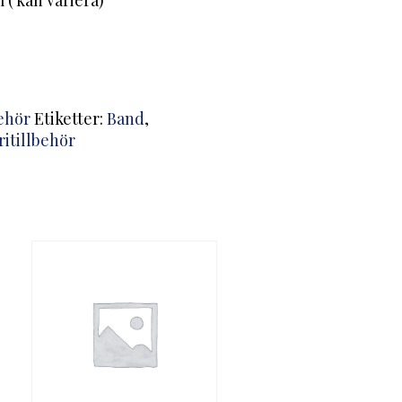
 ( kan variera)
behör
Etiketter:
Band
,
itillbehör