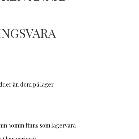
INGSVARA
edder än dom på lager.
mm 30mm finns som lagervara