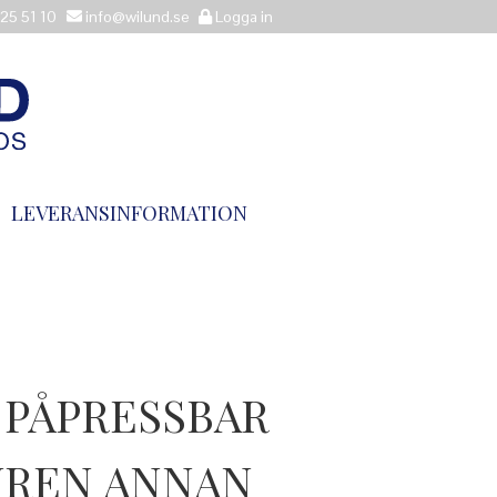
25 51 10
info@wilund.se
Logga in
LEVERANSINFORMATION
 PÅPRESSBAR
REN ANNAN