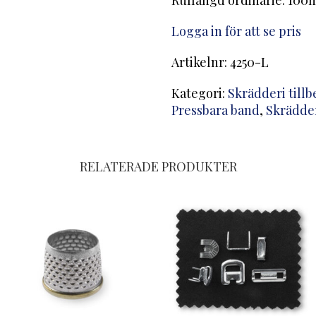
Rullängd ordinarie: 100m
Logga in för att se pris
Artikelnr:
4250-L
Kategori:
Skrädderi till
Pressbara band
,
Skrädder
RELATERADE PRODUKTER