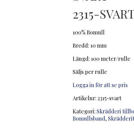
2315-SVAR
100% Bomull
Bredd: 10 mm
Längd: 100 meter/rulle
Säljs per rulle
Logga in för att se pris
Artikelnr:
2315-svart
Kategori:
Skrädderi till
Bomullsband
,
Skrädderit