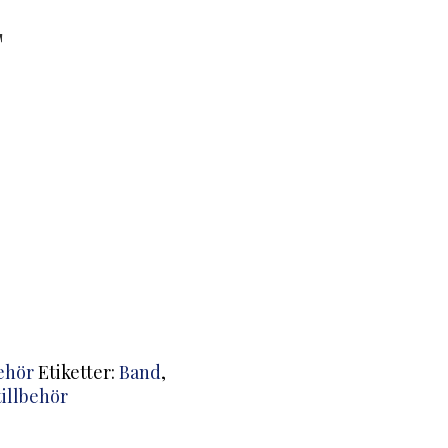
T
behör
Etiketter:
Band
,
illbehör