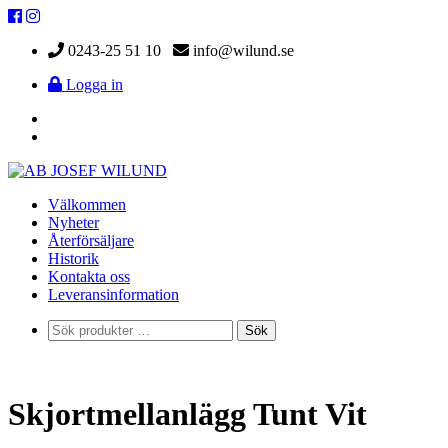
0243-25 51 10
info@wilund.se
Logga in
Välkommen
Nyheter
Återförsäljare
Historik
Kontakta oss
Leveransinformation
Sök
Sök
efter:
Skjortmellanlägg Tunt Vit