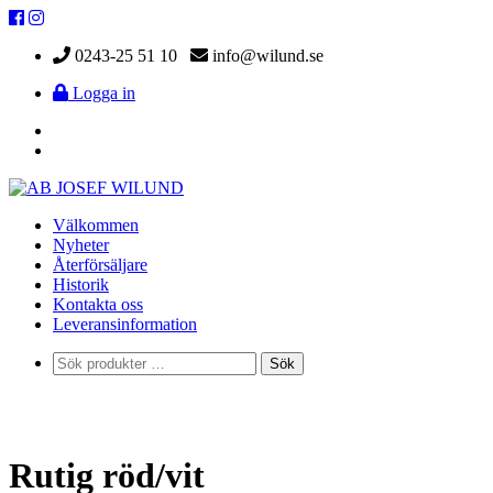
0243-25 51 10
info@wilund.se
Logga in
Välkommen
Nyheter
Återförsäljare
Historik
Kontakta oss
Leveransinformation
Sök
Sök
efter:
Rutig röd/vit