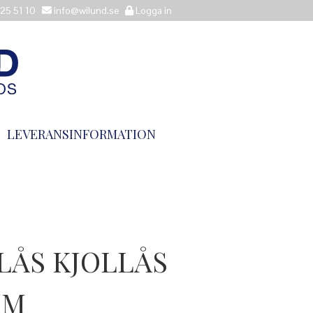
25 51 10
info@wilund.se
Logga in
LEVERANSINFORMATION
LÅS KJOLLÅS
MM