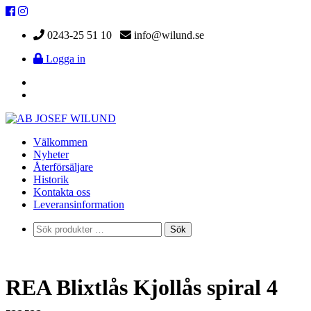
0243-25 51 10
info@wilund.se
Logga in
Välkommen
Nyheter
Återförsäljare
Historik
Kontakta oss
Leveransinformation
Sök
Sök
efter:
REA Blixtlås Kjollås spiral 4