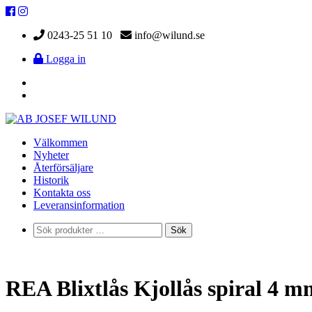
0243-25 51 10
info@wilund.se
Logga in
Välkommen
Nyheter
Återförsäljare
Historik
Kontakta oss
Leveransinformation
Sök
Sök
efter:
REA Blixtlås Kjollås spiral 4 m