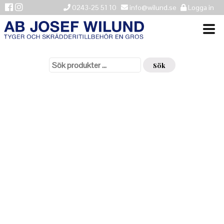
0243-25 51 10
info@wilund.se
Logga in
Sök
VÄLKOMMEN
efter:
Sök
NYHETER
ÅTERFÖRSÄLJARE
HISTORIK
KONTAKTA OSS
LEVERANSINFORMATION