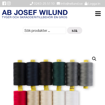
0243-25 51 10
info@wilund.se
Logga in
Sök
VÄLKOMMEN
efter:
Sök
NYHETER
ÅTERFÖRSÄLJARE
HISTORIK
KONTAKTA OSS
LEVERANSINFORMATION