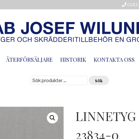
0243-
ÅTERFÖRSÄLJARE
HISTORIK
KONTAKTA OSS
Sök
efter:
Sök
LINNETYG
23834-0