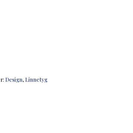
er:
Design
,
Linnetyg