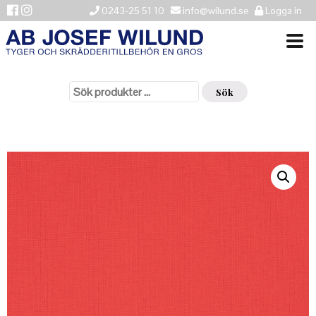
0243-25 51 10
info@wilund.se
Logga in
Sök
VÄLKOMMEN
efter:
Sök
NYHETER
ÅTERFÖRSÄLJARE
HISTORIK
KONTAKTA OSS
LEVERANSINFORMATION