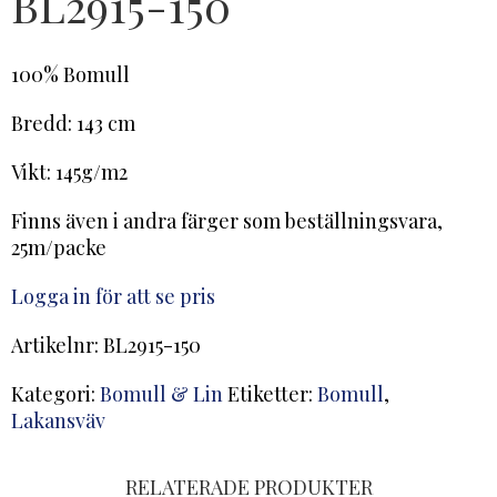
BL2915-150
100% Bomull
Bredd: 143 cm
Vikt: 145g/m2
Finns även i andra färger som beställningsvara,
25m/packe
Logga in för att se pris
Artikelnr:
BL2915-150
Kategori:
Bomull & Lin
Etiketter:
Bomull
,
Lakansväv
RELATERADE PRODUKTER