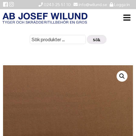
0243-25 51 10
info@wilund.se
Logga in
Sök
VÄLKOMMEN
efter:
Sök
NYHETER
ÅTERFÖRSÄLJARE
HISTORIK
KONTAKTA OSS
LEVERANSINFORMATION