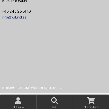
S-791 45 Falun
+46 243 25 51 10
info@wilund.se
© AB JOSEF WILUND 2026 | All Rights Reserved
Mitt konto
Sök
Min varukorg