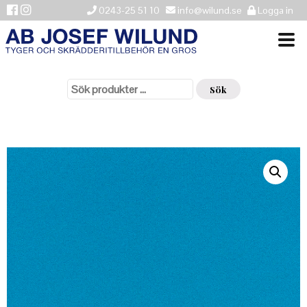
0243-25 51 10
info@wilund.se
Logga in
Sök
VÄLKOMMEN
efter:
Sök
NYHETER
ÅTERFÖRSÄLJARE
HISTORIK
KONTAKTA OSS
LEVERANSINFORMATION