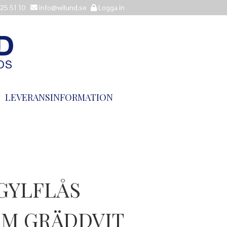
25 51 10
info@wilund.se
Logga in
LEVERANSINFORMATION
GYLFLÅS
MM GRÄDDVIT