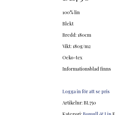
100% lin
Blekt
Bredd: 180cm
Vikt: 180g/m2
Oeko-tex
Informationsblad finns
Logga in för att se pris
Artikelnr:
BL750
Kategori:
Bomull & Lin
E