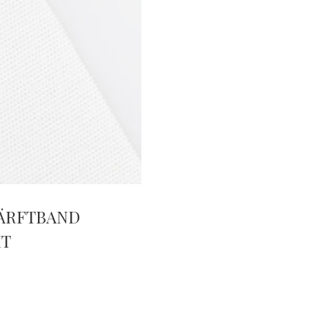
LÄRFTBAND
IT