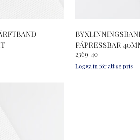
LÄRFTBAND
BYXLINNINGSBAN
IT
PÅPRESSBAR 40M
2369-40
Logga in för att se pris