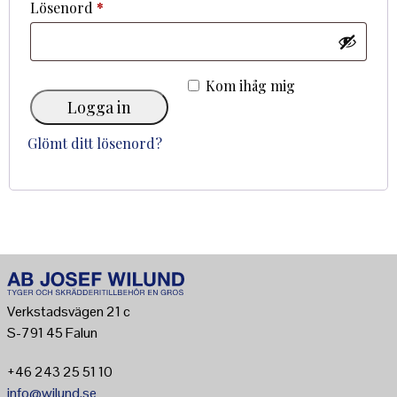
Obligatoriskt
Lösenord
*
Kom ihåg mig
Logga in
Glömt ditt lösenord?
Verkstadsvägen 21 c
S-791 45 Falun
+46 243 25 51 10
info@wilund.se