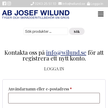
0243-25 51 10
info@wilund.se
Logga in
Sök
VÄLKOMMEN
efter:
Sök
NYHETER
ÅTERFÖRSÄLJARE
Kontakta oss på
info@wilund.se
för att
registrera ett nytt konto.
HISTORIK
LOGGA IN
KONTAKTA OSS
LEVERANSINFORMATION
Obligatoriskt
Användarnamn eller e-postadress
*